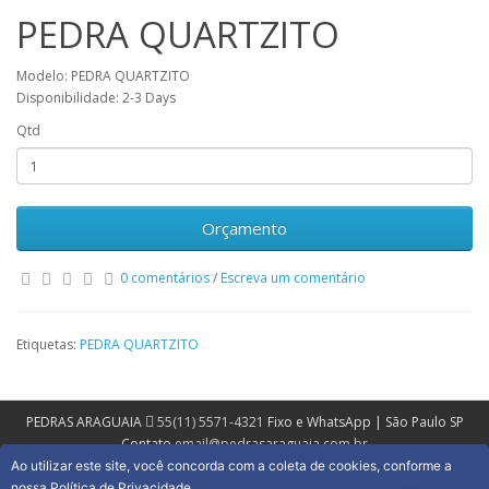
PEDRA QUARTZITO
Modelo: PEDRA QUARTZITO
Disponibilidade: 2-3 Days
Qtd
Orçamento
0 comentários
/
Escreva um comentário
Etiquetas:
PEDRA QUARTZITO
PEDRAS ARAGUAIA
55(11) 5571-4321
Fixo e WhatsApp | São Paulo SP
Contato
email@pedrasaraguaia.com.br
Ao utilizar este site, você concorda com a coleta de cookies, conforme a
nossa Política de Privacidade