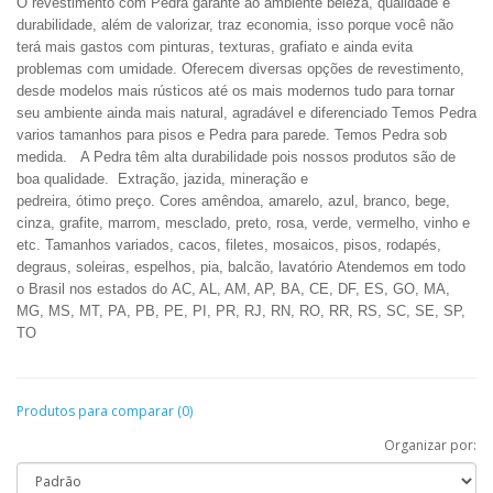
O revestimento com Pedra garante ao ambiente beleza, qualidade e
durabilidade, além de valorizar, traz economia, isso porque você não
terá mais gastos com pinturas, texturas, grafiato e ainda evita
problemas com umidade. Oferecem diversas opções de revestimento,
desde modelos mais rústicos até os mais modernos tudo para tornar
seu ambiente ainda mais natural, agradável e diferenciado Temos Pedra
varios tamanhos para pisos e Pedra para parede. Temos Pedra sob
medida.
A Pedra têm alta durabilidade pois nossos produtos são de
boa qualidade.
Extração, jazida, mineração e
pedreira
, ótimo preço. Cores amêndoa, amarelo, azul, branco, bege,
cinza, grafite, marrom, mesclado, preto, rosa, verde, vermelho, vinho e
etc.
Tamanhos variados, cacos, filetes, mosaicos, pisos, rodapés,
degraus, soleiras, espelhos, pia, balcão, lavatório
Atendemos em todo
o Brasil nos estados do AC, AL, AM, AP, BA, CE, DF, ES, GO, MA,
MG, MS, MT, PA, PB, PE, PI, PR, RJ, RN, RO, RR, RS, SC, SE, SP,
TO
Produtos para comparar (0)
Organizar por: