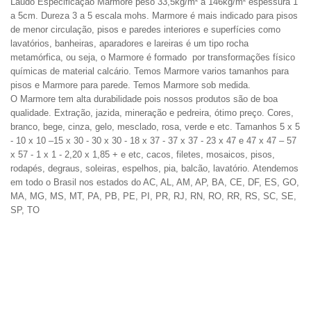
Laudo
Especificação
Marmore peso 33,5kg/m² a 146kg/m² espessura 1
a 5cm. Dureza 3 a 5 escala mohs. Marmore é mais indicado para pisos
de menor circulação, pisos e paredes interiores e superfícies como
lavatórios, banheiras, aparadores e lareiras é um tipo rocha
metamórfica, ou seja, o
Marmore
é formado por transformações físico
químicas de material calcário. Temos Marmore varios tamanhos para
pisos e Marmore para parede. Temos Marmore sob medida.
O Marmore tem alta durabilidade pois nossos produtos são de boa
qualidade.
Extração, jazida, mineração e pedreira
,
ótimo
preço.
Cores,
branco, bege, cinza, gelo, mesclado, rosa, verde e
etc. Tamanhos
5 x 5
- 10 x 10 –15 x 30 - 30 x 30 - 18 x 37 - 37 x 37 - 23 x 47 e 47 x 47 – 57
x 57 - 1 x 1 - 2,20 x 1,85 + e etc, cacos, filetes, mosaicos, pisos,
rodapés, degraus, soleiras, espelhos,
pia, balcão, lavatório.
Atendemos
em todo o Brasil nos estados do AC, AL, AM, AP, BA, CE, DF, ES, GO,
MA, MG, MS, MT, PA, PB, PE, PI, PR, RJ, RN, RO, RR, RS, SC, SE,
SP, TO