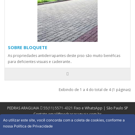
SOBRE BLOQUETE
As propriedades antiderrapantes deste piso são muito benéficas
para deficientes visuais e cadeirante..
Exibindo de 1 a 4 do total de 4 (1 páginas)
PEDRAS ARAGUAIA
55(11) 5571-4321
Fixo e WhatsApp | São Paulo SP
Contato
email@pedrasaraguaia.com.br
Ao utilizar este site, você concorda com a coleta de cookies, conforme a
nossa Política de Privacidade
Visite nosso Portal